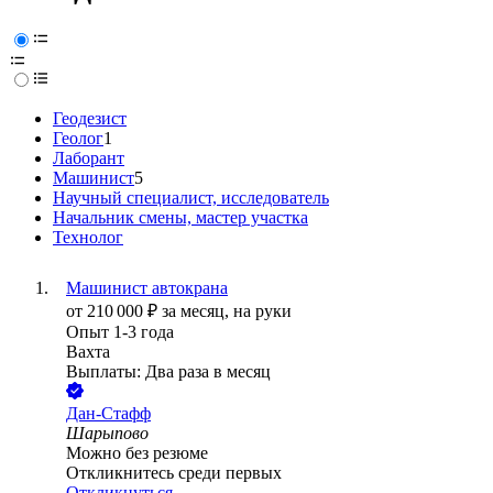
Геодезист
Геолог
1
Лаборант
Машинист
5
Научный специалист, исследователь
Начальник смены, мастер участка
Технолог
Машинист автокрана
от
210 000
₽
за месяц,
на руки
Опыт 1-3 года
Вахта
Выплаты: Два раза в месяц
Дан-Стафф
Шарыпово
Можно без резюме
Откликнитесь среди первых
Откликнуться