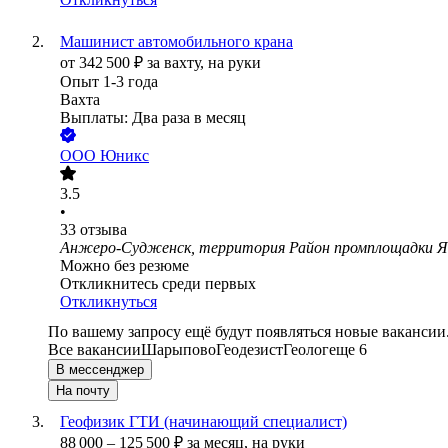
Машинист автомобильного крана
от
342 500
₽
за вахту,
на руки
Опыт 1-3 года
Вахта
Выплаты: Два раза в месяц
ООО
Юникс
3.5
•
33
отзыва
Анжеро-Судженск, территория Район промплощадки Я
Можно без резюме
Откликнитесь среди первых
Откликнуться
По вашему запросу ещё будут появляться новые вакансии
Все вакансии
Шарыпово
Геодезист
Геолог
еще 6
В мессенджер
На почту
Геофизик ГТИ (начинающий специалист)
88 000
–
125 500
₽
за месяц,
на руки