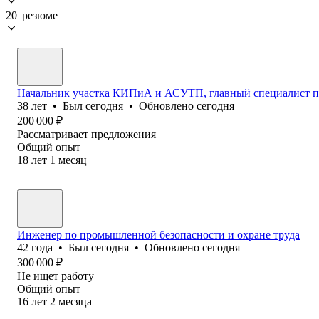
20 резюме
Начальник участка КИПиА и АСУТП, главный специалист 
38
лет
•
Был
сегодня
•
Обновлено
сегодня
200 000
₽
Рассматривает предложения
Общий опыт
18
лет
1
месяц
Инженер по промышленной безопасности и охране труда
42
года
•
Был
сегодня
•
Обновлено
сегодня
300 000
₽
Не ищет работу
Общий опыт
16
лет
2
месяца