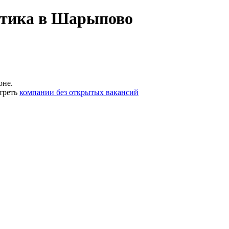
етика в Шарыпово
оне.
треть
компании без открытых вакансий