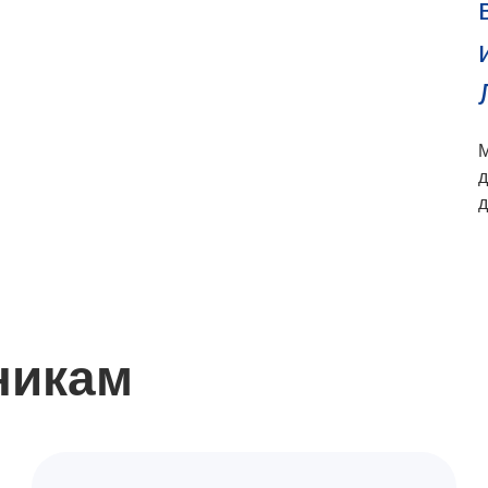
д
д
никам