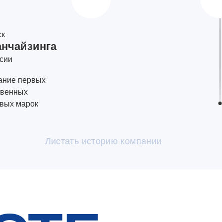
ск
нчайзинга
ссии
ание первых
твенных
овых марок