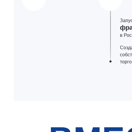
Запу
фра
в Ро
Созд
собс
торг