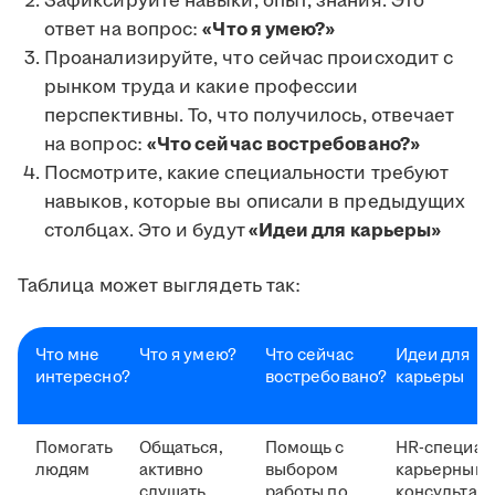
Зафиксируйте навыки, опыт, знания. Это
ответ на вопрос:
«Что я умею?»
Проанализируйте, что сейчас происходит с
рынком труда и какие профессии
перспективны. То, что получилось, отвечает
на вопрос:
«Что сейчас востребовано?»
Посмотрите, какие специальности требуют
навыков, которые вы описали в предыдущих
столбцах. Это и будут
«Идеи для карьеры»
Таблица может выглядеть так:
Что мне
Что я умею?
Что сейчас
Идеи для
интересно?
востребовано?
карьеры
Помогать
Общаться,
Помощь с
HR-специал
людям
активно
выбором
карьерный
слушать,
работы по
консультант