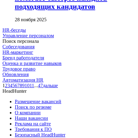
подходящих кандидатов
28 ноября 2025
HR-беседы
Управление персоналом
Поиск персонала
Собеседования
HR-маркетинг
Бренд работодателя
Оценка и развитие навыков
Трудовое право
Обновления
Автоматизация HR
1
2
3
4
5
6
7
8
9
10
11
...
47
дальше
HeadHunter
Размещение вакансий
Поиск по резюме
О компании
Наши вакансии
Реклама на сайте
Требования к ПО
Безопасный HeadHunter