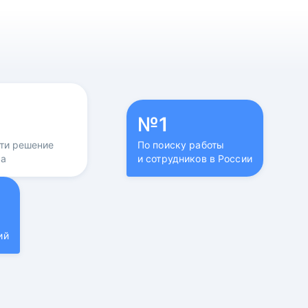
№1
йти решение
По поиску работы
са
и сотрудников в России
ий