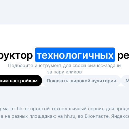
руктор
технологичных
ре
Подберите инструмент для своей
бизнес-задачи
за пару кликов
шим настройкам
Показать широкой аудитории
М
я
 рекрутер
рма от hh.ru: простой технологичный сервис для прод
 для вакансий на главной странице hh.ru. Увеличивает
под ключ. Решите, сколько кандидатов и когда вам нуж
а на разных площадках: на hh.ru, во ВКонтакте, Яндек
ологи, рекрутеры и проектные менеджеры hh.ru с цел
тов