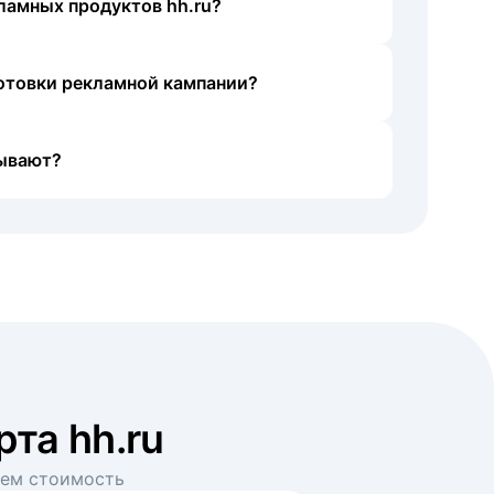
ламных продуктов hh.ru?
готовки рекламной кампании?
ывают?
рта hh.ru
аем стоимость