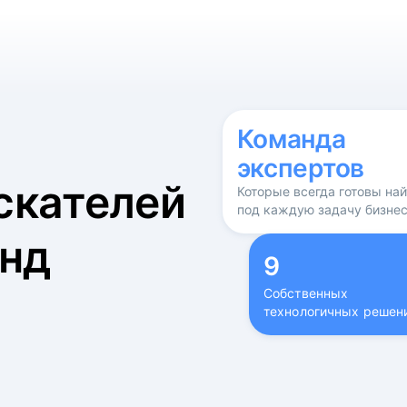
б
Команда
экспертов
скателей
Которые всегда готовы на
под каждую задачу бизне
нд
9
Собственных
технологичных решен