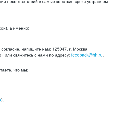
и несоответствий в самые короткие сроки устраняем
он), а именно:
ь согласие, напишите нам: 125047, г. Москва,
р» или свяжитесь с нами по адресу:
feedback@hh.ru
,
итаете, что мы:
а
).