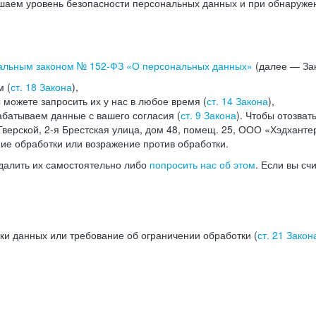
аем уровень безопасности персональных данных и при обнаружени
альным законом №
152-ФЗ
«О персональных данных»
(далее — Зак
м (
ст. 18 Закона
),
можете запросить их у нас в любое время (
ст. 14 Закона
),
абатываем данные с вашего согласия (
ст. 9 Закона
). Чтобы отозват
верской, 2-я Брестская улица, дом 48, помещ. 25, ООО «Хэдханте
ние обработки или возражение против обработки.
далить их самостоятельно либо
попросить нас об этом
. Если вы сч
ки данных или требование об ограничении обработки (
ст. 21 Закон