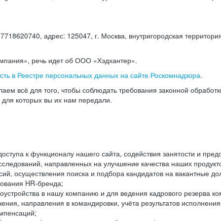
18620740, адрес: 125047, г. Москва, внутригородская территория
омпания», речь идет об ООО «Хэдхантер».
есть в Реестре персональных данных на сайте Роскомнадзора
.
аем всё для того, чтобы соблюдать требования законной обработ
, для которых вы их нам передали.
ступа к функционалу нашего сайта, содействия занятости и пред
следований, направленных на улучшение качества наших продуктов
ий, осуществления поиска и подбора кандидатов на вакантные дол
ования HR-бренда;
оустройства в нашу компанию и для ведения кадрового резерва ко
чения, направления в командировки, учёта результатов исполнени
омпенсаций;