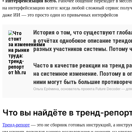
•
Интерфейсизация всего.
Рабочее общение переходит в мессе
на интерфейсизацию всего: когда любой сложный сервис получа
даже ИИ — это просто один из привычных интерфейсов
История о том, что существуют глоба
в отчётах однобокое описание трендо
разных участников системы. Потому ч
Часто в качестве реакции на тренд р
на системное изменение. Поэтому в о
ними могут быть большие противореч
Ольга Ерёмина, основатель проекта Future Decoder — дл
Что вы найдёте в тренд-репорт
Тренд-репорт
— это не сборник готовых инструкций, а инстру
им изучить результат нашего исследования и оценить на кругло