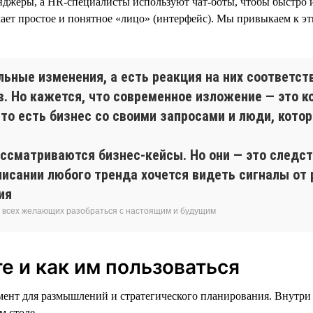
нджеры, а HR-специалисты используют чат-боты, чтобы быстро и
ет простое и понятное «лицо» (интерфейс). Мы привыкаем к эти
льные изменения, а есть реакция на них соответс
в. Но кажется, что современное изложение — это к
то есть бизнес со своими запросами и люди, кото
ассматриваются бизнес-кейсы. Но они — это следст
писании любого тренда хочется видеть сигналы от 
ия
я всех желающих разобраться с настоящим и будущим
е и как им пользоваться
мент для размышлений и стратегического планирования. Внутри
м столе.