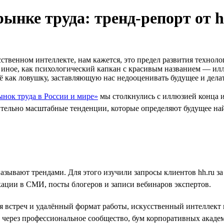
рынке труда: тренд-репорт от h
твенном интеллекте, нам кажется, это предел развития техноло
то иное, как психологический капкан с красивым названием — 
ё как ловушку, заставляющую нас недооценивать будущее и дел
ынок труда в России и мире»
мы столкнулись с иллюзией конца и
ительно масштабные тенденции, которые определяют будущее на
называют трендами. Для этого изучили запросы клиентов hh.ru 
кации в СМИ, посты блогеров и записи вебинаров экспертов.
ля встреч и удалённый формат работы, искусственный интеллек
через профессиональное сообщество, бум корпоративных академ