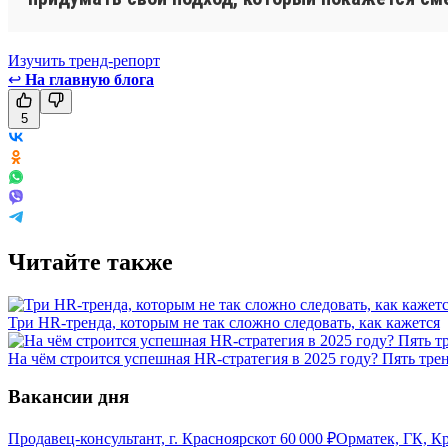
Изучить тренд-репорт
↩
На главную блога
5
Читайте также
Три HR-тренда, которым не так сложно следовать, как кажется
На чём строится успешная HR-стратегия в 2025 году? Пять тре
Вакансии дня
Продавец-консультант, г. Красноярск
от
60 000
₽
Орматек, ГК, К