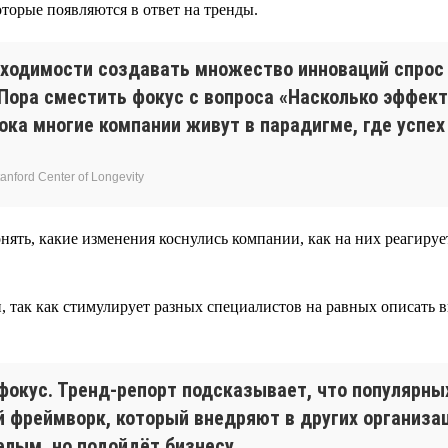
торые появляются в ответ на тренды.
бходимости создавать множество инноваций спрос
 Пора сместить фокус с вопроса «Насколько эффек
ка многие компании живут в парадигме, где успех
nford Center of Longevity
нять, какие изменения коснулись компании, как на них реагиру
, так как стимулирует разных специалистов на равных описать в
фокус. Тренд-репорт подсказывает, что популярн
 фреймворк, который внедряют в других организаци
елым, но подойдёт бизнесу