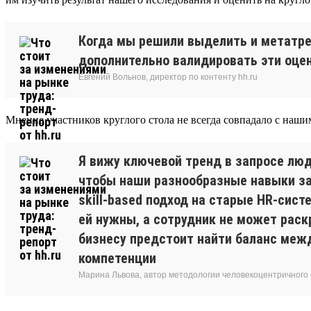
Когда мы решили выделить и метатре
дополнительно валидировать эти оцен
Евгений Вольнов, директор по контенту hh.ru
Мнение участников круглого стола не всегда совпадало с наши
Я вижу ключевой тренд в запросе люд
чтобы наши разнообразные навыки зам
skill-based подход на старые HR-сис
ей нужны, а сотрудник не может раск
бизнесу предстоит найти баланс межд
компетенции
Марина Львова, автор методологии человекоцентричного